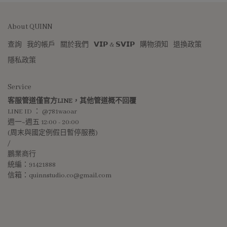
About QUINN
查詢
我的帳戶
關於我們
𝗩𝗜𝗣 & 𝗦𝗩𝗜𝗣
購物須知
退換政策
隱私政策
Service
客服管道僅官方LINE，其他管道概不回覆
LINE ID ： @781waoar
週一~週五 12:00 - 20:00 
(周末與國定例假日暫停服務)
/
鵬業商行
統編：91421888
信箱：quinnstudio.co@gmail.com