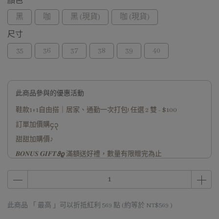
顏色
黑
咖
黑 (現貨)
咖 (現貨)
尺寸
35
36
37
38
39
40
此商品參與的優惠活動
鞋款1+1自由搭｜居家、通勤一次打包! 任選 2 雙 - $100
訂單加價購၄၃
甜甜加購價♪
𝑩𝑶𝑵𝑼𝑺 𝑮𝑰𝑭𝑻𝟅𝟈 滿額送好禮，數量有限贈完為止
此商品 「 最高 」可以折抵紅利
569
點 (約等於
NT$569
)