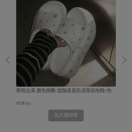
微瑕出清-選色困難! 甜酷星星防滑厚底拖鞋7色
今
NT$199
NT$
加入購物車