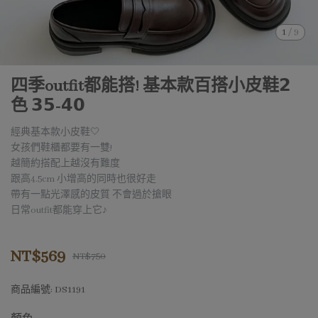
1
/
9
四季outfit都能搭! 基本款百搭小皮鞋𝟮
色 𝟯𝟱-𝟰𝟬
經典基本款小皮鞋🤍
女孩們鞋櫃都要有一雙!
越簡約搭配上越沒有難度
跟高4.5cm 小增高的同時也很好走
帶有一點光澤感的皮質 不會過於搶眼
日常outfit都能穿上它♪
NT$569
NT$750
商品編號:
DS1191