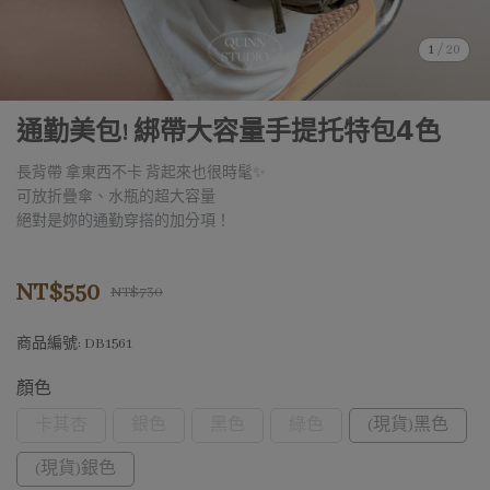
1
/
20
通勤美包! 綁帶大容量手提托特包𝟰色
長背帶 拿東西不卡 背起來也很時髦✨
可放折疊傘、水瓶的超大容量
絕對是妳的通勤穿搭的加分項！
NT$550
NT$730
商品編號:
DB1561
顏色
卡其杏
銀色
黑色
綠色
(現貨)黑色
(現貨)銀色