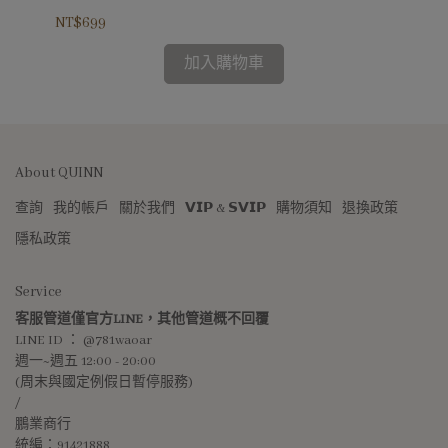
NT$699
NT$
加入購物車
About QUINN
查詢
我的帳戶
關於我們
𝗩𝗜𝗣 & 𝗦𝗩𝗜𝗣
購物須知
退換政策
隱私政策
Service
客服管道僅官方LINE，其他管道概不回覆
LINE ID ： @781waoar
週一~週五 12:00 - 20:00 
(周末與國定例假日暫停服務)
/
鵬業商行
統編：91421888