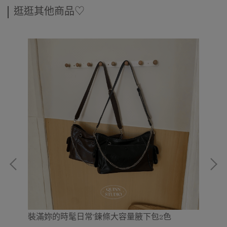
逛逛其他商品♡
襯
裝滿妳的時髦日常'鍊條大容量腋下包2色
韓