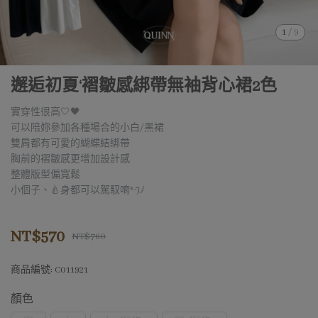
1
/
9
邂逅初夏‘褶皺感綁帶無袖背心裙2色
實穿性很高🤍🖤
可以陪妳參加各種場合的小白/黑裙
雙肩都有可愛的蝴蝶結綁帶
胸前的褶皺感更增加設計感
整體版型偏寬鬆
小個子、🍐身都可以駕馭唷*´ᵕ`)ﾉ
NT$570
NT$760
商品編號:
C011921
顏色