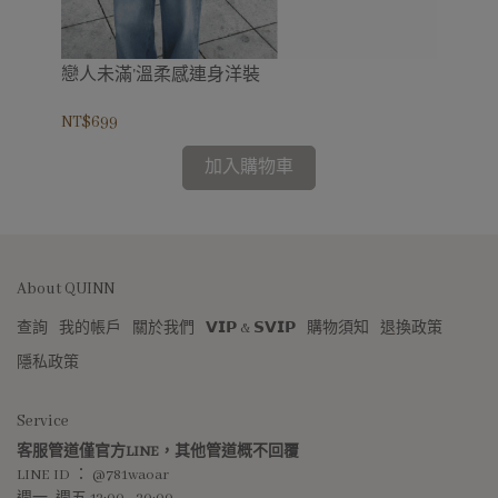
身
戀人未滿'溫柔感連身洋裝
不
2色
NT$699
NT$
加入購物車
About QUINN
查詢
我的帳戶
關於我們
𝗩𝗜𝗣 & 𝗦𝗩𝗜𝗣
購物須知
退換政策
隱私政策
Service
客服管道僅官方LINE，其他管道概不回覆
LINE ID ： @781waoar