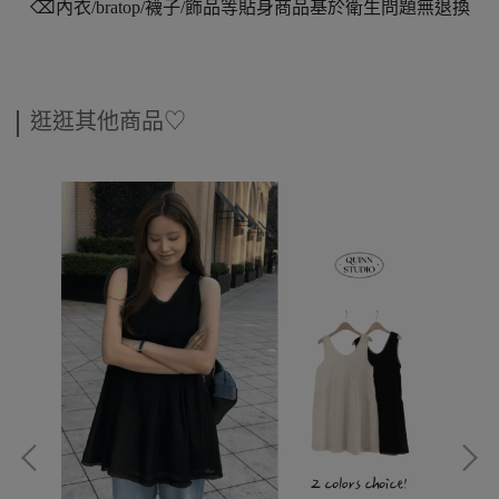
⌫內衣/bratop/襪子/飾品等貼身商品基於衛生問題無退換
逛逛其他商品♡