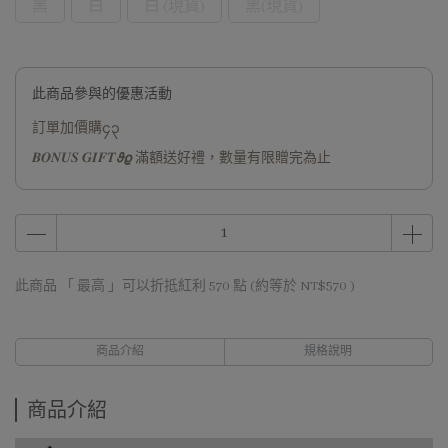
黑
白
白 (現貨)
黑(現貨)
此商品參與的優惠活動
訂單加價購၄၃
𝑩𝑶𝑵𝑼𝑺 𝑮𝑰𝑭𝑻𝟅𝟈 滿額送好禮，數量有限贈完為止
此商品 「 最高 」可以折抵紅利
570
點 (約等於
NT$570
)
商品介紹
規格說明
商品介紹