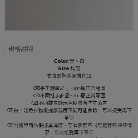
規格說明
𝗖𝗼𝗹𝗼𝗿/黑、白
𝗦𝗶𝘇𝗲/均碼
衣長85胸圍86肩寬32
⌫手工測量尺寸±3cm屬正常範圍
⌫不同批次商品±2cm屬正常範圍
⌫不同裝置顯示色度會有些許落差
⌫白、淺色衣物根據厚薄度不同可能會透，可以接受再下
單♡
⌫附胸墊商品根據厚薄度、穿著緊度不同可能存在透杯情
況，可以接受再下單♡