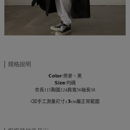
規格說明
𝗖𝗼𝗹𝗼𝗿/燕麥、黑
𝗦𝗶𝘇𝗲/均碼
衣長115胸圍124肩寬56袖長58
⌫手工測量尺寸±𝟯cm屬正常範圍