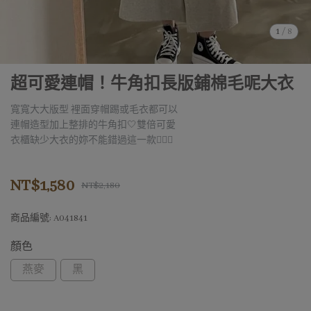
1
/
8
超可愛連帽！牛角扣長版鋪棉毛呢大衣
寬寬大大版型 裡面穿帽踢或毛衣都可以
連帽造型加上整排的牛角扣🤍雙倍可愛
衣櫃缺少大衣的妳不能錯過這一款🧏🏻‍♀
NT$1,580
NT$2,180
商品編號:
A041841
顏色
燕麥
黑