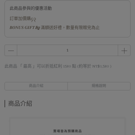
此商品參與的優惠活動
訂單加價購၄၃
𝑩𝑶𝑵𝑼𝑺 𝑮𝑰𝑭𝑻𝟅𝟈 滿額送好禮，數量有限贈完為止
此商品 「 最高 」可以折抵紅利
1580
點 (約等於
NT$1,580
)
商品介紹
規格說明
商品介紹