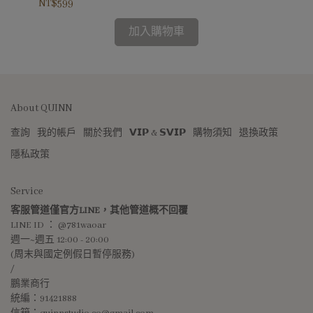
NT$599
NT$
加入購物車
About QUINN
查詢
我的帳戶
關於我們
𝗩𝗜𝗣 & 𝗦𝗩𝗜𝗣
購物須知
退換政策
隱私政策
Service
客服管道僅官方LINE，其他管道概不回覆
LINE ID ： @781waoar
週一~週五 12:00 - 20:00 
(周末與國定例假日暫停服務)
/
鵬業商行
統編：91421888