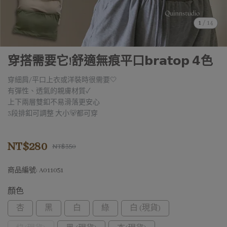
1
/
14
穿搭需要它!舒適無痕平口𝗯𝗿𝗮𝘁𝗼𝗽 𝟰色
穿細肩/平口上衣或洋裝時很需要🤍
有彈性、透氣的親膚材質✓
上下兩層雙釦不易滑落更安心
3段排釦可調整 大小🐻都可穿
NT$280
NT$350
商品編號:
A011051
顏色
杏
黑
白
綠
白 (現貨)