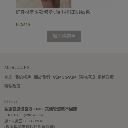
好身材基本款'修身V領小排釦短袖2色
比
NT$539
NT$
加入購物車
About QUINN
查詢
我的帳戶
關於我們
𝗩𝗜𝗣 & 𝗦𝗩𝗜𝗣
購物須知
退換政策
隱私政策
Service
客服管道僅官方LINE，其他管道概不回覆
LINE ID ： @781waoar
週一~週五 12:00 - 20:00 
(周末與國定例假日暫停服務)