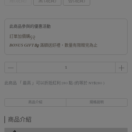
綠(現貨)
黑 (現貨)
杏(現貨)
此商品參與的優惠活動
訂單加價購၄၃
𝑩𝑶𝑵𝑼𝑺 𝑮𝑰𝑭𝑻𝟅𝟈 滿額送好禮，數量有限贈完為止
此商品 「 最高 」可以折抵紅利
280
點 (約等於
NT$280
)
商品介紹
規格說明
商品介紹