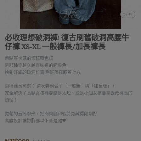
1
/
18
必收理想破洞褲! 復古刷舊破洞高腰牛
仔褲 XS-XL 一般褲長/加長褲長
帶點層次感的懷舊藍色調
是那種穿越久越有味道的經典色
恰到好處的破洞位置 剛好落在膝蓋上方
兩種褲長可選： 這次特別做了「一般版」與「加長版」，
完全解決了長腿女孩褲腳總是太短、或是小個女孩要拿去改褲長的
煩惱！
寬鬆的直筒廓形，把肉肉腿和假胯寬藏得剛剛好
高腰設計讓妳胸部以下全是腿🖤