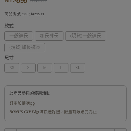
NT$999
NT$1,380
商品編號:
2604b022211
款式
一般褲長
加長褲長
(現貨)一般褲長
(現貨)加長褲長
尺寸
XS
S
M
L
XL
此商品參與的優惠活動
訂單加價購၄၃
𝑩𝑶𝑵𝑼𝑺 𝑮𝑰𝑭𝑻𝟅𝟈 滿額送好禮，數量有限贈完為止