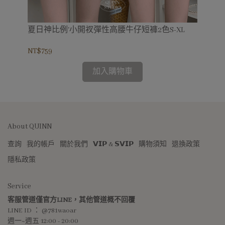
子褲
夏日神比例'小開衩彈性高腰牛仔短褲2色S-XL
神
加長
NT$759
NT$
加入購物車
About QUINN
查詢
我的帳戶
關於我們
𝗩𝗜𝗣 & 𝗦𝗩𝗜𝗣
購物須知
退換政策
隱私政策
Service
客服管道僅官方LINE，其他管道概不回覆
LINE ID ： @781waoar
週一~週五 12:00 - 20:00 