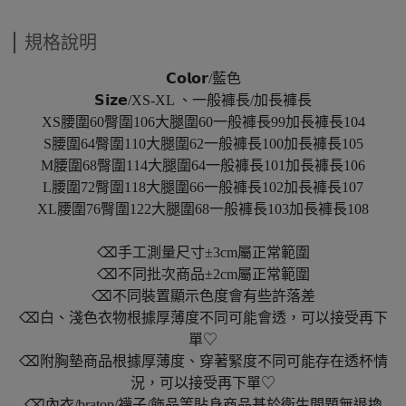
規格說明
𝗖𝗼𝗹𝗼𝗿/藍色
𝗦𝗶𝘇𝗲/XS-XL 、一般褲長/加長褲長
XS腰圍60臀圍106大腿圍60一般褲長99加長褲長104
S腰圍64臀圍110大腿圍62一般褲長100加長褲長105
M腰圍68臀圍114大腿圍64一般褲長101加長褲長106
L腰圍72臀圍118大腿圍66一般褲長102加長褲長107
XL腰圍76臀圍122大腿圍68一般褲長103加長褲長108
⌫手工測量尺寸±3cm屬正常範圍
⌫不同批次商品±2cm屬正常範圍
⌫不同裝置顯示色度會有些許落差
⌫白、淺色衣物根據厚薄度不同可能會透，可以接受再下
單♡
⌫附胸墊商品根據厚薄度、穿著緊度不同可能存在透杯情
況，可以接受再下單♡
⌫內衣/bratop/襪子/飾品等貼身商品基於衛生問題無退換