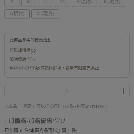
S
M
L
XL
S(現貨)
M(現貨)
L(現貨)
XL(現貨)
此商品參與的優惠活動
訂單加價購၄၃
加購優惠*´▽`)ﾉ
𝑩𝑶𝑵𝑼𝑺 𝑮𝑰𝑭𝑻𝟅𝟈 滿額送好禮，數量有限贈完為止
此商品 「 最高 」可以折抵紅利
880
點 (約等於
NT$880
)
加價購-加購優惠*´▽`)ﾉ
已加購
0
件
(本區商品可以加購
1
件)