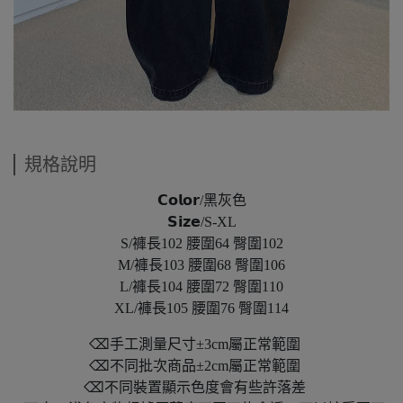
規格說明
𝗖𝗼𝗹𝗼𝗿/黑灰色
𝗦𝗶𝘇𝗲/S-XL
S/褲長102 腰圍64 臀圍102
M/褲長103 腰圍68 臀圍106
L/褲長104 腰圍72 臀圍110
XL/褲長105 腰圍76 臀圍114
⌫手工測量尺寸±3cm屬正常範圍
⌫不同批次商品±2cm屬正常範圍
⌫不同裝置顯示色度會有些許落差