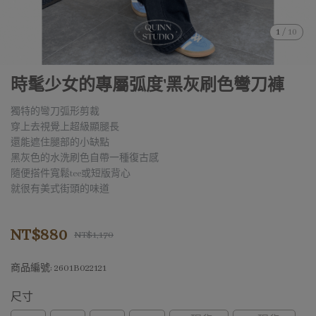
1
/
10
時髦少女的專屬弧度'黑灰刷色彎刀褲
獨特的彎刀弧形剪裁
穿上去視覺上超級顯腿長
還能遮住腿部的小缺點
黑灰色的水洗刷色自帶一種復古感
隨便搭件寬鬆tee或短版背心
就很有美式街頭的味道
NT$880
NT$1,170
商品編號:
2601B022121
尺寸