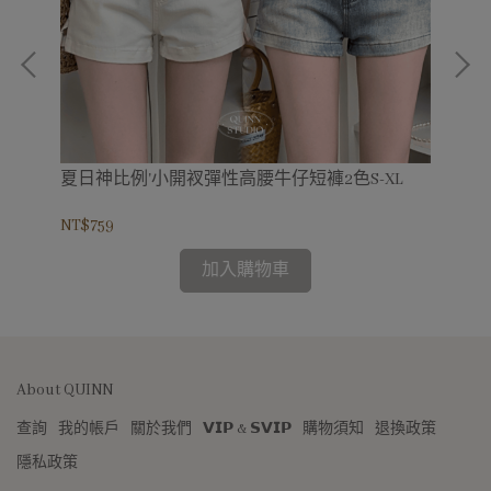
子褲
夏日神比例'小開衩彈性高腰牛仔短褲2色S-XL
神
加長
NT$759
NT$
加入購物車
About QUINN
查詢
我的帳戶
關於我們
𝗩𝗜𝗣 & 𝗦𝗩𝗜𝗣
購物須知
退換政策
隱私政策