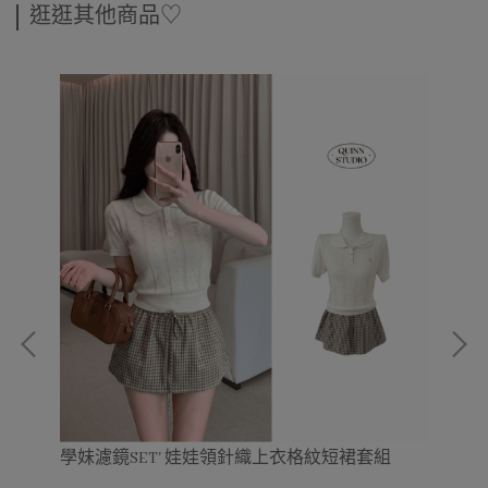
逛逛其他商品♡
學妹濾鏡SET' 娃娃領針織上衣格紋短裙套組
St