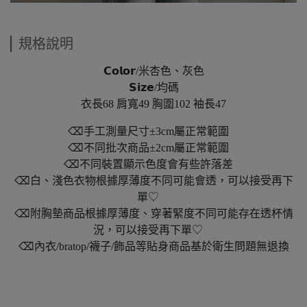
規格說明
𝗖𝗼𝗹𝗼𝗿/米杏色、灰色
𝗦𝗶𝘇𝗲/均碼
衣長68 肩寬49 胸圍102 袖長47
⌫手工測量尺寸±3cm屬正常範圍
⌫不同批次商品±2cm屬正常範圍
⌫不同裝置顯示色度會有些許落差
⌫白、淺色衣物根據厚薄度不同可能會透，可以接受再下
單♡
⌫附胸墊商品根據厚薄度、穿著緊度不同可能存在透杯情
況，可以接受再下單♡
⌫內衣/bratop/襪子/飾品等貼身商品基於衛生問題無退換