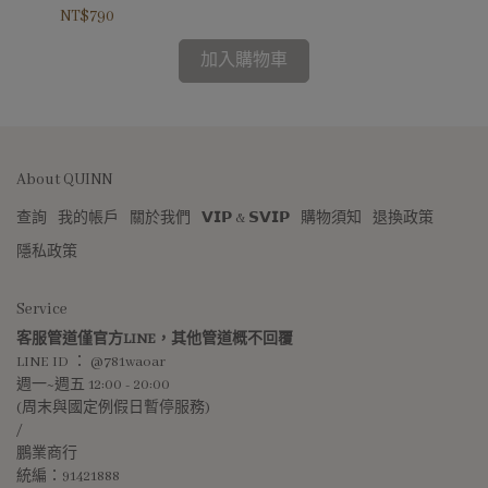
NT$790
NT
加入購物車
About QUINN
查詢
我的帳戶
關於我們
𝗩𝗜𝗣 & 𝗦𝗩𝗜𝗣
購物須知
退換政策
隱私政策
Service
客服管道僅官方LINE，其他管道概不回覆
LINE ID ： @781waoar
週一~週五 12:00 - 20:00 
(周末與國定例假日暫停服務)
/
鵬業商行
統編：91421888