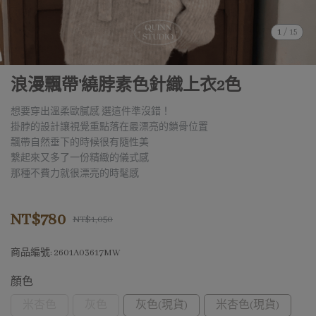
1
/
15
浪漫飄帶'繞脖素色針織上衣2色
想要穿出溫柔歐膩感 選這件準沒錯！
掛脖的設計讓視覺重點落在最漂亮的鎖骨位置
飄帶自然垂下的時候很有隨性美
繫起來又多了一份精緻的儀式感
那種不費力就很漂亮的時髦感
NT$780
NT$1,050
商品編號:
2601A03617MW
顏色
米杏色
灰色
灰色(現貨)
米杏色(現貨)