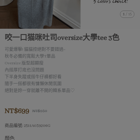
1
/
15
咬一口猫咪吐司oversize大學tee 3色
可愛爆擊! 貓貓控絕對不要錯過~
秋冬必備的寬鬆大學T單品
Oversize 版型超顯瘦
內搭厚打底也沒問題
下半身失蹤或搭牛仔褲都好看
隨手一搭都很有慵懶休閒氛圍
絕對是妳一穿就離不開的韓系單品♡
NT$699
NT$930
商品編號:
2511A039206G
顏色