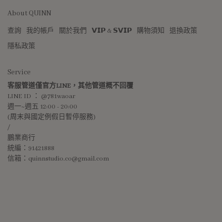
About QUINN
查詢
我的帳戶
關於我們
𝗩𝗜𝗣 & 𝗦𝗩𝗜𝗣
購物須知
退換政策
隱私政策
Service
客服管道僅官方LINE，其他管道概不回覆
LINE ID ： @781waoar
週一~週五 12:00 - 20:00 
(周末與國定例假日暫停服務)
/
鵬業商行
統編：91421888
信箱：quinnstudio.co@gmail.com