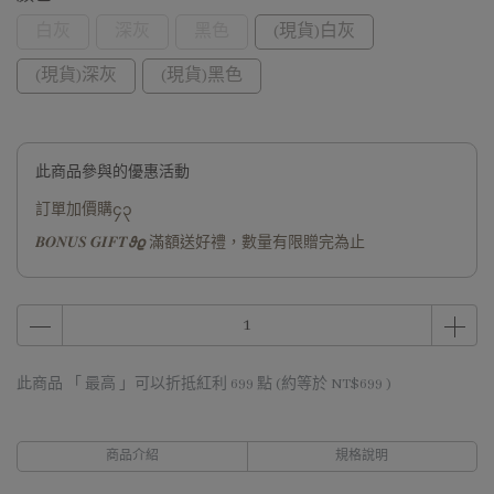
白灰
深灰
黑色
(現貨)白灰
(現貨)深灰
(現貨)黑色
此商品參與的優惠活動
訂單加價購၄၃
𝑩𝑶𝑵𝑼𝑺 𝑮𝑰𝑭𝑻𝟅𝟈 滿額送好禮，數量有限贈完為止
此商品 「 最高 」可以折抵紅利
699
點 (約等於
NT$699
)
商品介紹
規格說明