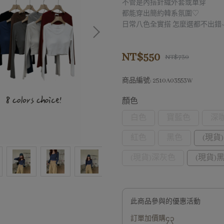
不管是內搭針織外套或單穿
都能穿出簡約韓系氛圍♡
日常八色全實搭 怎麼選都不出錯
NT$550
NT$730
商品編號:
2510A03553W
顏色
白色
寶藍色
深
紅色
黑色
(現貨
(現貨)深灰色
(現貨)
此商品參與的優惠活動
訂單加價購၄၃