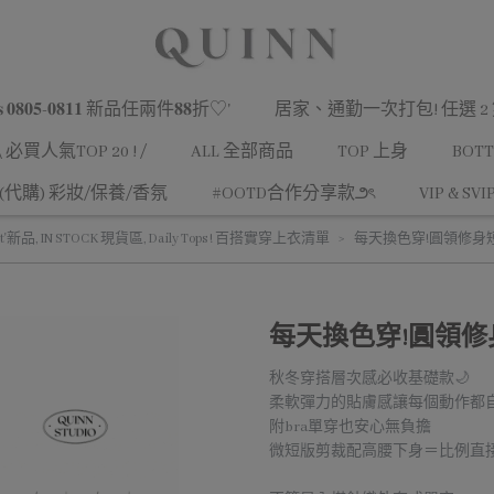
𝐯𝐚𝐥𝐬 𝟎𝟖𝟎𝟓-𝟎𝟖𝟏𝟏 新品任兩件𝟖𝟖折♡'
居家、通勤一次打包! 任選 2 雙 
\ 必買人氣TOP 20 ! /
ALL 全部商品
TOP 上身
BOT
(代購) 彩妝/保養/香氛
#OOTD合作分享款౨ৎ
VIP & SVI
ct'新品
,
IN STOCK 現貨區
,
Daily Tops ! 百搭實穿上衣清單
每天換色穿!圓領修身短
每天換色穿!圓領修
秋冬穿搭層次感必收基礎款🌙
柔軟彈力的貼膚感讓每個動作都
附bra單穿也安心無負擔
微短版剪裁配高腰下身＝比例直接