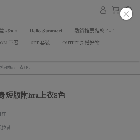
- $100
𝐇𝐞𝐥𝐥𝐨, 𝐒𝐮𝐦𝐦𝐞𝐫!
熱銷推薦鞋款 .ᐟ⋆ ˚
TOM 下著
SET 套裝
OUTFIT 穿搭好物
P
版附bra上衣8色
身短版附bra上衣8色
自在
拉滿!