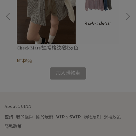
Check Mate'連帽格紋襯衫3色
La
組
NT$699
NT
加入購物車
About QUINN
查詢
我的帳戶
關於我們
𝗩𝗜𝗣 & 𝗦𝗩𝗜𝗣
購物須知
退換政策
隱私政策