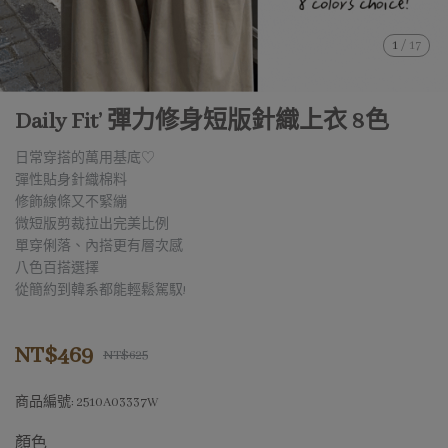
1
/
17
Daily Fit’ 彈力修身短版針織上衣 8色
日常穿搭的萬用基底♡
彈性貼身針織棉料
修飾線條又不緊繃
微短版剪裁拉出完美比例
單穿俐落、內搭更有層次感
八色百搭選擇
從簡約到韓系都能輕鬆駕馭!
NT$469
NT$625
商品編號:
2510A03337W
顏色