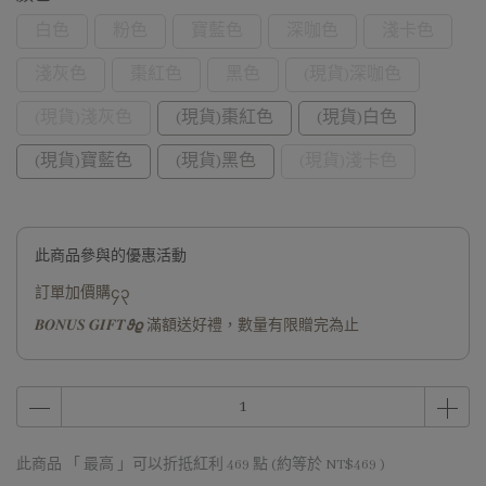
白色
粉色
寶藍色
深咖色
淺卡色
淺灰色
棗紅色
黑色
(現貨)深咖色
(現貨)淺灰色
(現貨)棗紅色
(現貨)白色
(現貨)寶藍色
(現貨)黑色
(現貨)淺卡色
此商品參與的優惠活動
訂單加價購၄၃
𝑩𝑶𝑵𝑼𝑺 𝑮𝑰𝑭𝑻𝟅𝟈 滿額送好禮，數量有限贈完為止
此商品 「 最高 」可以折抵紅利
469
點 (約等於
NT$469
)