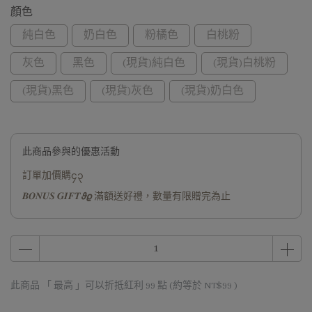
顏色
純白色
奶白色
粉橘色
白桃粉
灰色
黑色
(現貨)純白色
(現貨)白桃粉
(現貨)黑色
(現貨)灰色
(現貨)奶白色
此商品參與的優惠活動
訂單加價購၄၃
𝑩𝑶𝑵𝑼𝑺 𝑮𝑰𝑭𝑻𝟅𝟈 滿額送好禮，數量有限贈完為止
此商品 「 最高 」可以折抵紅利
99
點 (約等於
NT$99
)