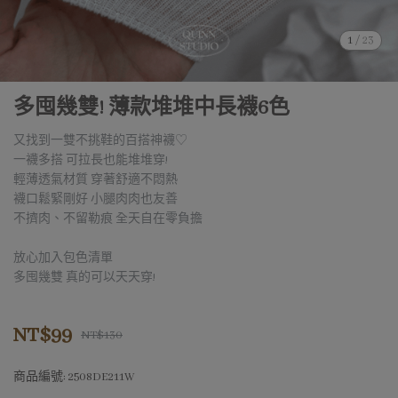
1
/
23
多囤幾雙! 薄款堆堆中長襪6色
又找到一雙不挑鞋的百搭神襪♡
一襪多搭 可拉長也能堆堆穿!
輕薄透氣材質 穿著舒適不悶熱
襪口鬆緊剛好 小腿肉肉也友善
不擠肉、不留勒痕 全天自在零負擔
放心加入包色清單
多囤幾雙 真的可以天天穿!
NT$99
NT$130
商品編號:
2508DE211W