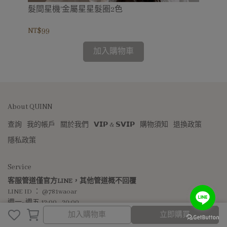
髮間星機'金屬星星髮圈2色
心
NT$99
NT
加入購物車
About QUINN
查詢
我的帳戶
關於我們
𝗩𝗜𝗣 & 𝗦𝗩𝗜𝗣
購物須知
退換政策
隱私政策
Service
客服管道僅官方LINE，其他管道概不回覆
LINE ID ： @781waoar
週一~週五 12:00 - 20:00 
加入購物車
(周末與國定例假日暫停服務)
加入購物車
立即購買
/