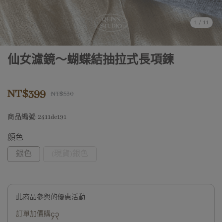
1
/
11
仙女濾鏡～蝴蝶結抽拉式長項鍊
NT$399
NT$530
商品編號:
2411de191
顏色
銀色
(現貨)銀色
此商品參與的優惠活動
訂單加價購၄၃