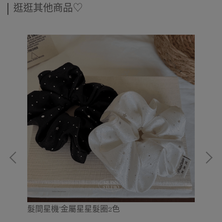
逛逛其他商品♡
髮間星機'金屬星星髮圈2色
心