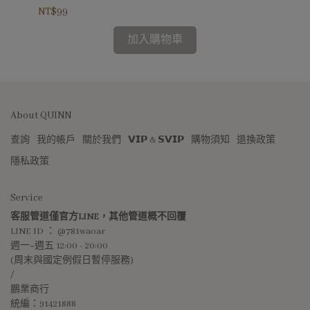
NT$99
NT
加入購物車
About QUINN
查詢
我的帳戶
關於我們
𝗩𝗜𝗣 & 𝗦𝗩𝗜𝗣
購物須知
退換政策
隱私政策
Service
客服管道僅官方LINE，其他管道概不回覆
LINE ID ： @781waoar
週一~週五 12:00 - 20:00 
(周末與國定例假日暫停服務)
/
鵬業商行
統編：91421888